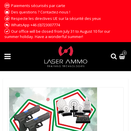
Paiements sécurisés par carte
Des questions ? Contactez-nous !
Respecte les directives UE sur la sécurité des yeux
WhatsApp +46 (0)723007774
Our office will be closed from July 31 to August 10 for our
summer holiday. Have a wonderful summer!
0