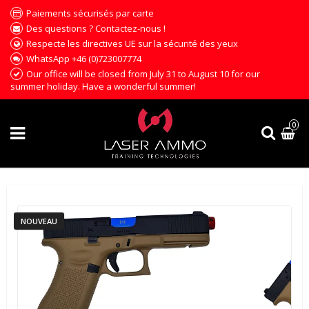
Paiements sécurisés par carte
Des questions ? Contactez-nous !
Respecte les directives UE sur la sécurité des yeux
WhatsApp +46 (0)723007774
Our office will be closed from July 31 to August 10 for our
summer holiday. Have a wonderful summer!
0
NOUVEAU